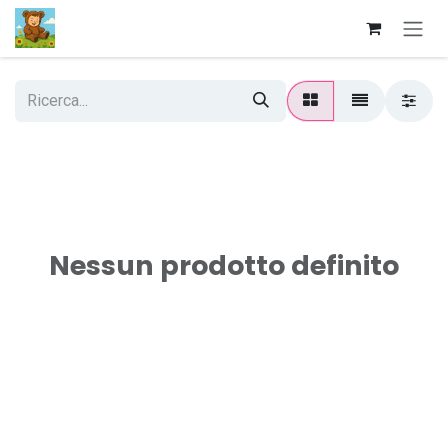
Passa al contenuto
Nessun prodotto definito